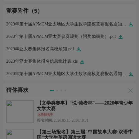
竞赛附件（5）
2020年第十届APMCM亚太地区大学生数学建模竞赛报名通知（中文版）.pdf
2020年第十届APMCM亚太赛参赛规则（附奖励细则）.pdf
2020年亚太赛集体报名高校须知.pdf
2020年亚太赛集体报名信息统计表.xls
2020年第十届APMCM亚太地区大学生数学建模竞赛报名通知（英文版）.pdf
猜你喜欢
【文学类赛事】“悦·读者杯”——2026年青少年
文学大赛
火热报名中
报名时间:
2026.05.15-2026.10.31
【第三场报名】第三届“中国故事大赛·双语中
国”大学生英语阅读大赛