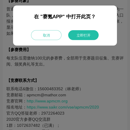
【参赛对象】
普通高校全日制在校生（本科生、专科生、研究生）以1~3人为一
队，允许跨校组队参赛。跨校组队的同学先从队长所在学校入口
在 "赛氪APP" 中打开此页？
报名，队员在报名的时候填写自己的所在学校；证书每人一张，
显示自己所在的学校。
如果找不到自己的学校，请点击其他学校入口进行报名。
取消
立即打开
【参赛费用】
每支队伍需缴纳100元的参赛费，全部用于竞赛题目征集、竞赛评
阅、颁奖典礼等支出。
【竞赛联系方式】
联系电话&微信：15600483352（林老师）
竞赛邮箱：apmcm@mathor.com
竞赛官网：
http://www.apmcm.org
报名地址：
https://www.saikr.com/vse/apmcm/2020
官方QQ答疑老师：2972264023
2020官方参赛QQ交流群
1群：1072637482（已满）；