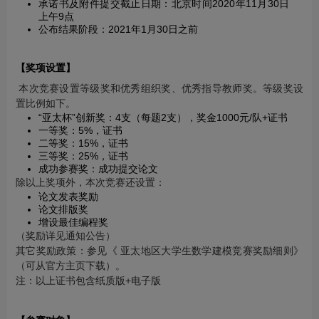
承诺书及附件提交截止日期：北京时间2020年11月30日
上午9点
公布结果阶段：2021年1月30日之前
【
奖项设置
】
本次竞赛设置等级奖和优秀组织奖、优秀指导教师奖。等级奖设
置比例如下。
“亚太杯”创新奖：4支（每题2支），奖金1000元/队+证书
一等奖：5%，证书
二等奖：15%，证书
三等奖：25%，证书
成功参赛奖：成功提交论文
除以上奖项外，本次竞赛还设置：
论文发表奖励
论文排版奖
增设最佳编程奖
（奖励详见通知公告）
其它奖励政策：参见《 亚太地区大学生数学建模竞赛奖励细则》
（可从官方主页下载）。
注：以上证书包含纸质版+电子版