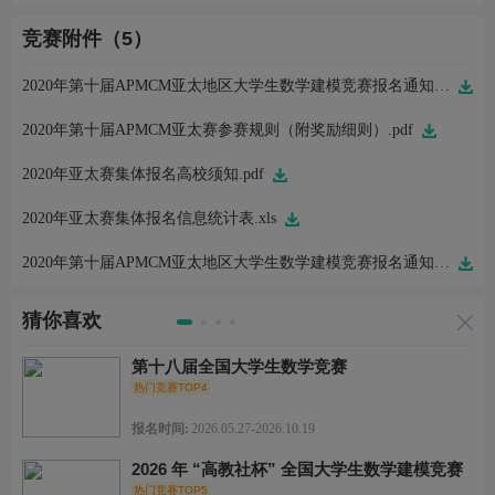
竞赛附件（5）
2020年第十届APMCM亚太地区大学生数学建模竞赛报名通知（中文版）.pdf
2020年第十届APMCM亚太赛参赛规则（附奖励细则）.pdf
2020年亚太赛集体报名高校须知.pdf
2020年亚太赛集体报名信息统计表.xls
2020年第十届APMCM亚太地区大学生数学建模竞赛报名通知（英文版）.pdf
猜你喜欢
第十八届全国大学生数学竞赛
热门竞赛TOP4
报名时间:
2026.05.27-2026.10.19
2026 年 “高教社杯” 全国大学生数学建模竞赛
热门竞赛TOP5