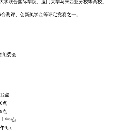
会大学联合国际学院、厦门大学马来西亚分校等高校。
合测评、创新奖学金等评定竞赛之一。
赛组委会
12点
6点
9点
）上午9点
午9点