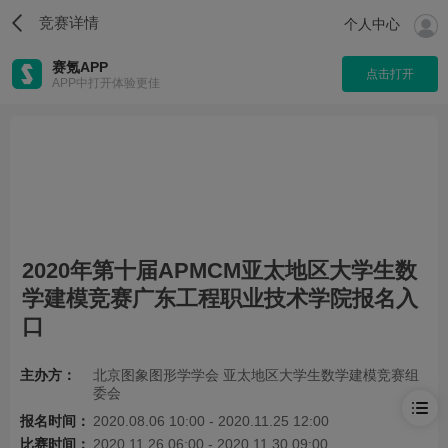
竞赛详情
个人中心
赛氪APP
点击打开
APP中打开体验更佳
2020年第十届APMCM亚太地区大学生数
学建模竞赛广东工程职业技术学院报名入
口
主办方：
北京图象图形学学会 亚太地区大学生数学建模竞赛组
委会
报名时间：
2020.08.06 10:00 - 2020.11.25 12:00
比赛时间：
2020.11.26 06:00 - 2020.11.30 09:00