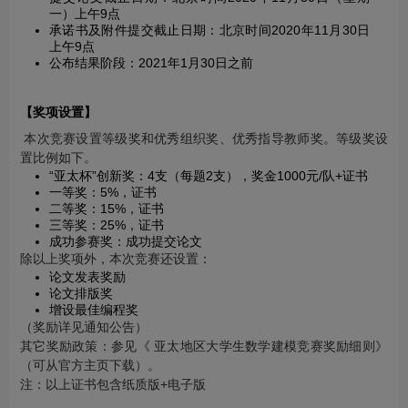
一）上午9点
承诺书及附件提交截止日期：北京时间2020年11月30日
上午9点
公布结果阶段：2021年1月30日之前
【
奖项设置
】
本次竞赛设置等级奖和优秀组织奖、优秀指导教师奖。等级奖设
置比例如下。
“亚太杯”创新奖：4支（每题2支），奖金1000元/队+证书
一等奖：5%，证书
二等奖：15%，证书
三等奖：25%，证书
成功参赛奖：成功提交论文
除以上奖项外，本次竞赛还设置：
论文发表奖励
论文排版奖
增设最佳编程奖
（奖励详见通知公告）
其它奖励政策：参见《 亚太地区大学生数学建模竞赛奖励细则》
（可从官方主页下载）。
注：以上证书包含纸质版+电子版