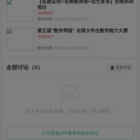
【实践证明+名师推荐信+论文发表】在线科研
项目
火热报名中
报名时间:
2024.07.31-2026.10.31
第五届“数学周报” 全国大学生数学能力大赛
火热报名中
报名时间:
2026.04.22-2026.08.23
全部讨论（0）
我要举报
还木有观点发布哦，快抢占第一把交椅吧！
打开赛氪APP查看和发表评论