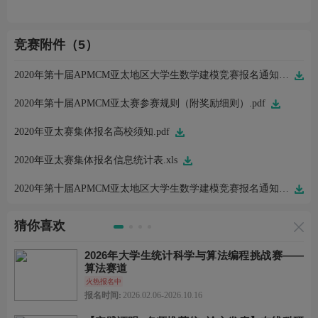
竞赛附件（5）
2020年第十届APMCM亚太地区大学生数学建模竞赛报名通知（中文版）.pdf
2020年第十届APMCM亚太赛参赛规则（附奖励细则）.pdf
2020年亚太赛集体报名高校须知.pdf
2020年亚太赛集体报名信息统计表.xls
2020年第十届APMCM亚太地区大学生数学建模竞赛报名通知（英文版）.pdf
猜你喜欢
2026年大学生统计科学与算法编程挑战赛——
算法赛道
火热报名中
报名时间:
2026.02.06-2026.10.16