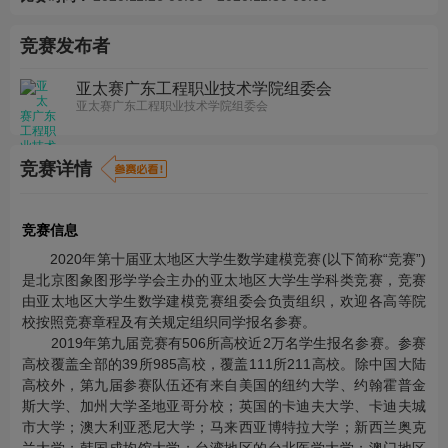
竞赛发布者
亚太赛广东工程职业技术学院组委会
亚太赛广东工程职业技术学院组委会
竞赛详情
竞赛信息
2020年第十届亚太地区大学生数学建模竞赛(以下简称“竞赛”)
是北京图象图形学学会主办的亚太地区大学生学科类竞赛，竞赛
由亚太地区大学生数学建模竞赛组委会负责组织，欢迎各高等院
校按照竞赛章程及有关规定组织同学报名参赛。
2019年第九届竞赛有506所高校近2万名学生报名参赛。参赛
高校覆盖全部的39所985高校，覆盖111所211高校。除中国大陆
高校外，第九届参赛队伍还有来自美国的纽约大学、约翰霍普金
斯大学、加州大学圣地亚哥分校；英国的卡迪夫大学、卡迪夫城
市大学；澳大利亚悉尼大学；马来西亚博特拉大学；新西兰奥克