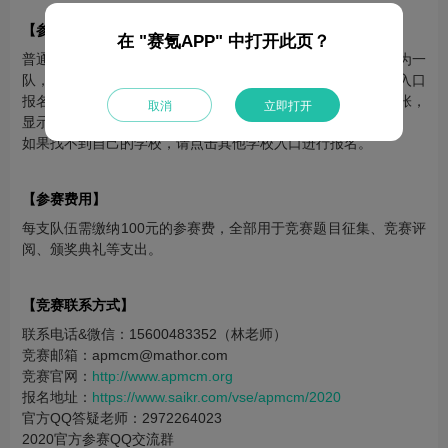
【参赛对象】
在 "赛氪APP" 中打开此页？
普通高校全日制在校生（本科生、专科生、研究生）以1~3人为一
队，允许跨校组队参赛。跨校组队的同学先从队长所在学校入口
报名，队员在报名的时候填写自己的所在学校；证书每人一张，
取消
立即打开
显示自己所在的学校。
如果找不到自己的学校，请点击其他学校入口进行报名。
【参赛费用】
每支队伍需缴纳100元的参赛费，全部用于竞赛题目征集、竞赛评
阅、颁奖典礼等支出。
【竞赛联系方式】
联系电话&微信：15600483352（林老师）
竞赛邮箱：apmcm@mathor.com
竞赛官网：
http://www.apmcm.org
报名地址：
https://www.saikr.com/vse/apmcm/2020
官方QQ答疑老师：2972264023
2020官方参赛QQ交流群