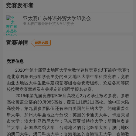
竞赛发布者
亚太赛广东外语外贸大学组委会
亚太赛广东外语外贸大学组委会
竞赛详情
竞赛信息
2020年第十届亚太地区大学生数学建模竞赛(以下简称“竞赛”)
是北京图象图形学学会主办的亚太地区大学生学科类竞赛，竞赛
由亚太地区大学生数学建模竞赛组委会负责组织，欢迎各高等院
校按照竞赛章程及有关规定组织同学报名参赛。
2019年第九届竞赛有506所高校近2万名学生报名参赛。参赛
高校覆盖全部的39所985高校，覆盖111所211高校。除中国大陆
高校外，第九届参赛队伍还有来自美国的纽约大学、约翰霍普金
斯大学、加州大学圣地亚哥分校；英国的卡迪夫大学、卡迪夫城
市大学；澳大利亚悉尼大学；马来西亚博特拉大学；新西兰奥克
兰大学；韩国成均馆大学；台湾地区的台北医学大学；澳门地区
的澳门大学、澳门科技大学；香港地区的香港理工大学、香港教