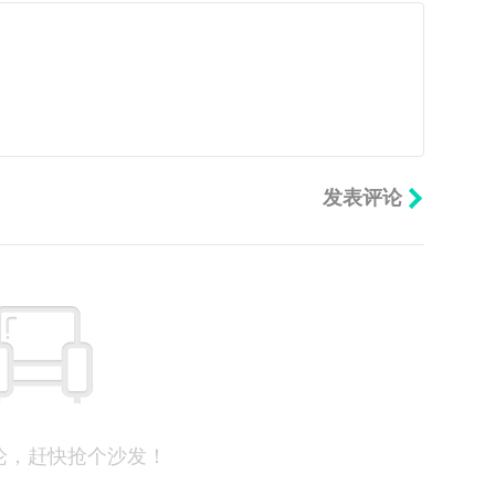
论，赶快抢个沙发！