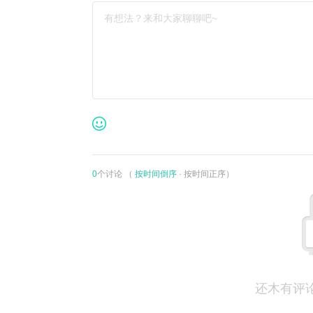
有想法？来和大家聊聊吧~
0
个讨论 （
按时间倒序
·
按时间正序
）
还木有评