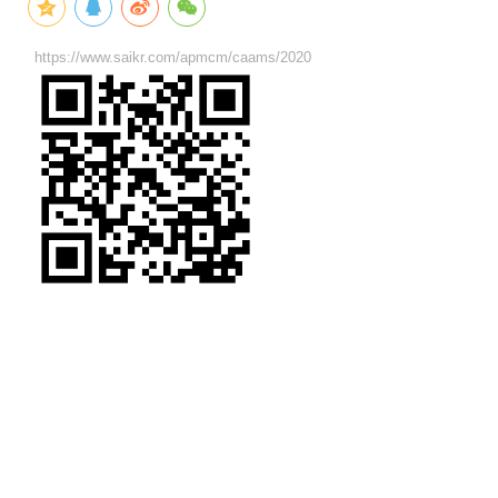
https://www.saikr.com/apmcm/caams/2020