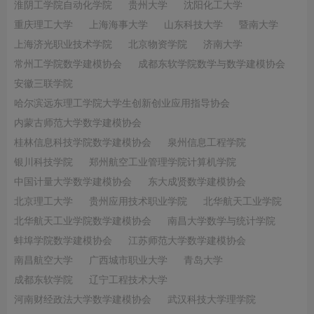
淮阴工学院自动化学院
贵州大学
沈阳化工大学
重庆理工大学
上海海事大学
山东科技大学
暨南大学
上海济光职业技术学院
北京物资学院
济南大学
常州工学院数学建模协会
成都东软学院数学与数学建模协会
安徽三联学院
哈尔滨远东理工学院大学生创新创业应用指导协会
内蒙古师范大学数学建模协会
桂林信息科技学院数学建模协会
泉州信息工程学院
银川科技学院
郑州航空工业管理学院计算机学院
中国计量大学数学建模协会
东大成贤数学建模协会
北京理工大学
贵州应用技术职业学院
北华航天工业学院
北华航天工业学院数学建模协会
南昌大学数学与统计学院
蚌埠学院数学建模协会
江苏师范大学数学建模协会
南昌航空大学
广西城市职业大学
青岛大学
成都东软学院
辽宁工程技术大学
河南财经政法大学数学建模协会
武汉科技大学理学院