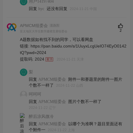
用户14197404
回复
还没有回复
hyc
2024-11-21 中国
APMCM组委会
主办方
2
亚太地区大学生数学建模竞赛组委会
A题数据如有找不到的同学，可以看网盘
链接: https://pan.baidu.com/s/1UuyxLcgUeIO74EyO0142
tQ?pwd=2024
提取码: 2024
2024-11-21 天津
梨
回复
附件一和赛题里的附件一图片
APMCM组委会
个数不一样了
2024-11-22 山西
呵呵呵
回复
图片个数不一样了
APMCM组委会
2024-11-22 辽宁
醉后凉风微冷
回复
以哪个为准啊？题目里面还有
APMCM组委会
个附件一
2024-11-22 上海