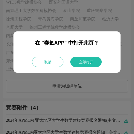
WIDS数学建模协会
西安外国语大学
南京理工大学数学建模协会
泰山学院
重庆警察学院
徐州工程学院
青岛黄海学院
商丘师范学院
临沂大学
合肥大学
徐州工程学院数学建模协会
内蒙古民族大学数学建模协会
广州华商学院
在 "赛氪APP" 中打开此页？
长治医学院数学建模协会
山东理工大学电气与电子工程学院
广东技术师范大学
南京大学工程管理学院
郑州大学数学建模协会
福建农林大学
赣南医科大学
取消
立即打开
上海外国语大学
申请为组织单位
竞赛附件（4）
2024年APMCM 亚太地区大学生数学建模竞赛报名通知(中文版）.pdf
2024年APMCM亚太地区大学生数学建模竞赛报名通知（英文版）.pdf