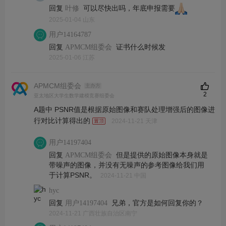
回复
可以尽快出吗，年底申报需要
叶修
2025-01-04 山东
用户14164787
回复
证书什么时候发
APMCM组委会
2025-01-06 江苏
APMCM组委会
主办方
2
亚太地区大学生数学建模竞赛组委会
A题中 PSNR值是根据原始图像和赛队处理增强后的图像进
行对比计算得出的
2024-11-21 天津
用户14197404
回复
但是提供的原始图像本身就是
APMCM组委会
带噪声的图像，并没有无噪声的参考图像给我们用
于计算PSNR。
2024-11-21 中国
hyc
回复
兄弟，官方是如何回复你的？
用户14197404
2024-11-21 广西壮族自治区南宁