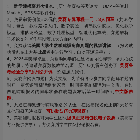
1、
数学建模资料大礼包
（历年美赛特等奖论文、UMAP等资料，
Matlab、SPSS等软件包）；
2、免费获得价值500元的
美赛专属课程一门，3人同享
（共30学
时，包含：数学建模入门、数学实验、初等数学模型、优化数学
模型、排队论模型、数学处理模型、智能优化算法、赛题解析、
学术论文的写作与投稿九大方面的内容）。
3、免费获得
美国大学生数学建模竞赛真题的视频讲解
。
（报名成
功后也在上方基础课程中进行学习，自动开通课程）；
4、2025年美赛降至，为帮助同学们在这场国际性赛事中拿到心仪
的奖项，特邀请美赛数模教学名师、历年O奖得主创办了
“美赛备
考经验分享”系列公开课
，欢迎加入我们。
5、美赛官网发布题目为英文版，为节省各位参赛同学翻译赛题的
时间，赛氪邀请翻译组专家第一时间将赛题翻译为中文版。通过
赛氪辅助报名的同学将会在赛题发布后第一时间收到
中文版赛
题
。
6、凡通过赛氪进行辅助报名的队伍，在比赛报名截止前2天如有
其他问题无法参赛，
可协助队伍办理退赛
！
7、美赛辅助报名可为学生团队
提供正规增值税电子发票
（美赛官
方不提供发票），方便赛后学生团队报销报名费。