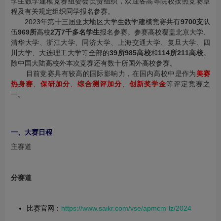
学生数学建模竞赛组委会负责组织，欢迎各高等院校按照竞赛章
程及有关规定组织同学报名参赛。
2023年第十三届亚太地区大学生数学建模竞赛共有
9700支
队
伍
969所
高校
2万7千多名学生
报名参赛。参赛高校覆盖北京大学、
清华大学、浙江大学、同济大学、上海交通大学、复旦大学、四
川大学、大连理工大学等全部的
39所985高校
和
114所211高校
。
除中国大陆高校外本次竞赛还有数十所国外高校参赛。
目前竞赛具有较高的国际影响力，在国内高校中是作为
美赛
热身赛
、
保研加分
、
综合测评加分
、
创新奖学金
等评定竞赛之
一。
一、大赛日程
主赛道
分赛道
比赛官网：
https://www.saikr.com/vse/apmcm-lz/2024