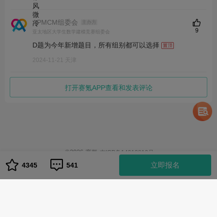
APMCM组委会
主办方
9
亚太地区大学生数学建模竞赛组委会
D题为今年新增题目，所有组别都可以选择
2024-11-21 天津
打开赛氪APP查看和发表评论
©
2026
赛氪
京ICP备14013810号
1
立即报名
4345
541
队伍管理
队伍管理