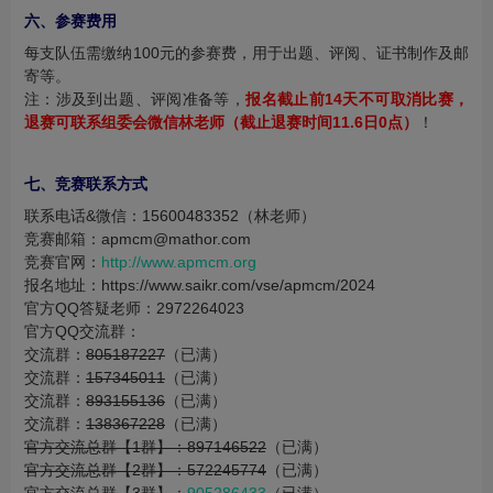
六、参赛费用
每支队伍需缴纳100元的参赛费，用于出题、评阅、证书制作及邮
寄等。
注：涉及到出题、评阅准备等，
报名截止前14天不可取消比赛，
退赛可联系组委会微信林老师（截止退赛时间11.6日0点）
！
七、竞赛联系方式
联系电话&微信：15600483352（林老师）
竞赛邮箱：apmcm@mathor.com
竞赛官网：
http://www.apmcm.org
报名地址：https://www.saikr.com/vse/apmcm/2024
官方QQ答疑老师：2972264023
官方QQ交流群：
交流群：
805187227
（已满）
交流群：
157345011
（已满）
交流群：
893155136
（已满）
交流群：
138367228
（已满）
官方交流总群【1群】：897146522
（已满）
官方交流总群【2群】：572245774
（已满）