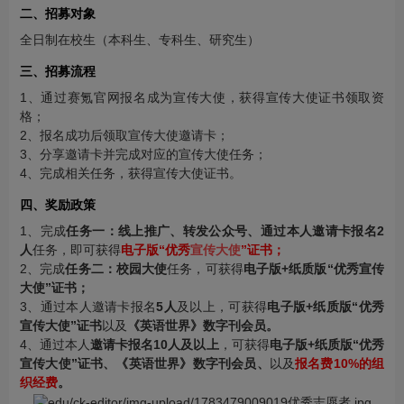
二、招募对象
全日制在校生（本科生、专科生、研究生）
三、招募流程
1、通过赛氪官网报名成为宣传大使，获得宣传大使证书领取资
格；
2、报名成功后领取宣传大使邀请卡；
3、分享邀请卡并完成对应的宣传大使任务；
4、完成相关任务，获得宣传大使证书。
四、奖励政策
1、完成
任务一：线上推广、转发公众号、通过本人邀请卡报名2
人
任务，即可获得
电子版“优秀
宣传大使
”证书；
2、完成
任务二：校园大使
任务，可获得
电子版+纸质版“优秀宣传
大使”证书；
3、通过本人邀请卡报名
5人
及以上，可获得
电子版+纸质版“优秀
宣传大使”证书
以及
《英语世界》数字刊会员。
4、通过本人
邀请卡报名10人及以上
，可获得
电子版+纸质版“优秀
宣传大使”证书、《英语世界》数字刊会员、
以及
报名费10%的组
织经费
。