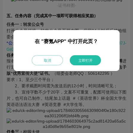
-证书样图-
五、任务内容（完成其中一项即可获得相应奖励）
任务一：转发公众号
打开公众号链接，转发公众号至朋友圈，保留24小时后反馈给组
委会老师，即可获得
电子版“优秀
宣传大使
”证书
。
在 "赛氪APP" 中打开此页？
*公众号链接
：
https://mp.weixin.qq.com/s/uNsFXnVvBASBB7J-
GtG1fg
任务二
：
线上推广
取消
立即打开
报名成功后将本次竞赛的相关图文发布至
小红书、知乎、微博
进
行宣传。截图反馈给组委会老师审核，审核通过即可获得
电子
版“优秀宣传大使”证书。
（组委会老师QQ：506142295 ）
要求：1、至少三个平台；
2、要求截图时间需为发送后的12小时，时间清晰可见；
3、宣传字数不少于20字，文案不可重复，配图可使用以下图
片，也可自己制作。结尾加上话题 #《英语世界》杯全国大学生
英语语法语法大赛 #英语竞赛 #大学生等。
任务三：
校园大使