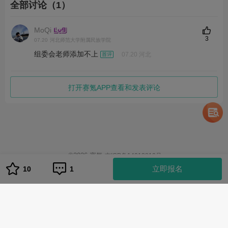
全部讨论（1）
MoQi
3
07.20
河北师范大学附属民族学院
组委会老师添加不上
07.20 河北
打开赛氪APP查看和发表评论
©
2026
赛氪
京ICP备14013810号
立即报名
10
1