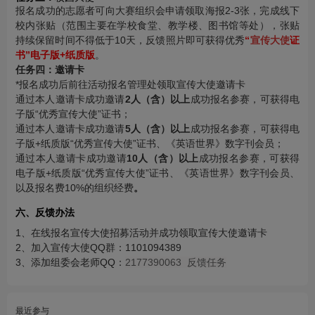
报名成功的志愿者可向大赛组织会申请领取海报2-3张，完成线下
校内张贴（范围主要在学校食堂、教学楼、图书馆等处），张贴
持续保留时间不得低于10天，反馈照片即可获得优秀
“
宣传大使
证
书”电子版+纸质版
。
任务四：邀请卡
*报名成功后前往活动报名管理处领取宣传大使邀请卡
通过本人邀请卡成功邀请
2人（含）以上
成功报名参赛，可获得电
子版“优秀宣传大使”证书；
通过本人邀请卡成功邀请
5人（含）以上
成功报名参赛，可获得电
子版+纸质版“优秀宣传大使”证书、《英语世界》数字刊会员；
通过本人邀请卡成功邀请
10人（含）以上
成功报名参赛，可获得
电子版+纸质版“优秀宣传大使”证书、《英语世界》数字刊会员、
以及报名费10%的组织经费
。
六、反馈办法
1、在线报名宣传大使招募活动并成功领取宣传大使邀请卡
2、加入宣传大使QQ群：1101094389
3、添加组委会老师QQ：
2177390063 反馈任务
最近参与