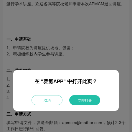
进行学术讲座。欢迎各高等院校老师申请本次APMCM巡回讲座。
一、申请基础
1、申请院校为讲座提供场地、设备；
2、积极组织校内学生参与讲座。
二、讲座内容
1、亚太地区大学生数学建模竞赛讲解；
在 "赛氪APP" 中打开此页？
2、大模型在数学建模中的应用；
3、量子计算在实际中的应用解析；
4、机器人基础讲解与展示。
取消
立即打开
三、申请方式
填写申请文件，发送至邮箱：apmcm@mathor.com，预计2-3个
工作日进行邮件回复。