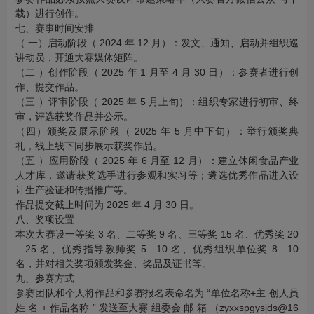
载）进行创作。
七、赛事时间安排
（ 一）启动阶段（ 2024 年 12 月）：发文、通知、启动并组织巡
讲动员，开通大赛媒体矩阵。
（二 ）创作阶段（ 2025 年 1 月至 4 月 30 日）：参赛者进行创
作、提交作品。
（三 ）评审阶段（ 2025 年 5 月上旬）：组织专家进行初审、终
审，评选获奖作品并公示。
（四）颁奖及展示阶段（ 2025 年 5 月中下旬）：举行颁奖典
礼，线上线下同步展示获奖作品。
（五 ）应用阶段（ 2025 年 6 月至 12 月）：建立休闲食品产业
人才库，邀请获奖选手进行参观和实习等；遴选优秀作品进入设
计生产验证和传播推广等。
作品提交截止时间为 2025 年 4 月 30 日。
八、奖项设置
本次大赛设一等奖 3 名、二等奖 9 名、三等奖 15 名、优秀奖 20
—25 名、优秀指导教师奖 5—10 名、优秀组织单位奖 8—10
名，并对相关奖项颁发奖金、奖品及证书等。
九、参赛方式
参赛团队和个人将作品和参赛报名表命名为 “单位名称+主 创人员
姓 名 + 作品名称 ” 发送至大赛 组委会 邮 箱 （zyxxspgysjds@16