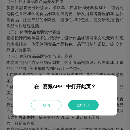
（一）休闲食品新产品开发赛道
参赛者需要充分研读设计策略单，在调研和分析基础上，结合河
南特色食材和休闲食品创新发展需要，研发消费者喜欢的新 型休
闲食品，注重产品的创新性、健康性和特色性。提交研发报 告和
作品制作过程视频。
（二） 休闲食品包装设计赛道
根据设计策略单要求进行设计，设计作品体现河南文化元素 与现
代审美结合，体现休闲食品产品特色，易于识别与记忆。提 交作
品设计效果图。
（ 三）休闲食品品牌策划与设计赛道
本赛道包括广告及营销策划案、休闲食品视频设计和中原休 闲食
品公共品牌 “美滋豫味”VI/IP 设计三个类别。
1.广告及营销策划案。围绕设计策略单要求，制定广告及营销策划
案。提交材料为可编辑的 PDF 或 PPT 文件。
在 "赛氪APP" 中打开此页？
2.休闲食品视频设计。围绕休闲食品文化、历史、产业、制作、品
牌、消费方式等进行微电影、短视频或长视频设计制作。
3.中原休闲食品公共品牌 “美滋豫味”VI 或 IP 设计。 中原 休闲食
品公共品牌 “美滋豫味”VI 或 IP 应富有中原特色、契合 休闲食品
取消
立即打开
产业调性，构思新颖、简洁、时尚、大气、并具有较强的视觉冲
击力和可识别性。提交材料为 VI 或 IP 设计稿电子版。
六、命题策略单
参赛作品必须按照大赛设计命题策略单（大赛官方微信公众 号下