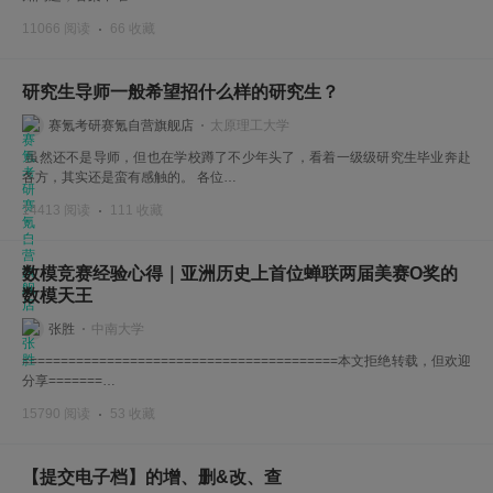
11066 阅读
66 收藏
研究生导师一般希望招什么样的研究生？
赛氪考研赛氪自营旗舰店
太原理工大学
虽然还不是导师，但也在学校蹲了不少年头了，看着一级级研究生毕业奔赴
各方，其实还是蛮有感触的。 各位…
14413 阅读
111 收藏
数模竞赛经验心得｜亚洲历史上首位蝉联两届美赛O奖的
数模天王
张胜
中南大学
=========================================本文拒绝转载，但欢迎
分享=======…
15790 阅读
53 收藏
【提交电子档】的增、删&改、查