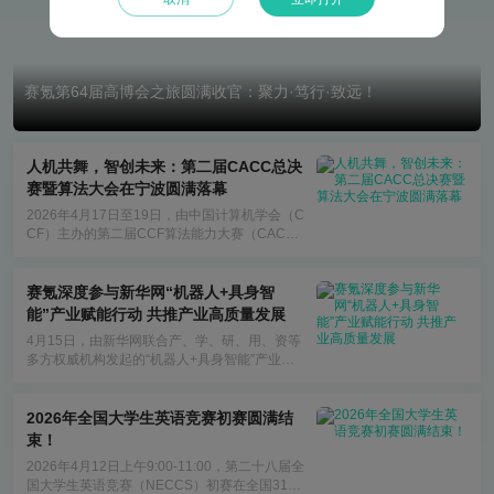
赛氪第64届高博会之旅圆满收官：聚力·笃行·致远！
人机共舞，智创未来：第二届CACC总决
赛暨算法大会在宁波圆满落幕
2026年4月17日至19日，由中国计算机学会（C
CF）主办的第二届CCF算法能力大赛（CAC
C）总决赛及算法大会在浙江宁波海曙区成功举
行。
赛氪深度参与新华网“机器人+具身智
能”产业赋能行动 共推产业高质量发展
4月15日，由新华网联合产、学、研、用、资等
多方权威机构发起的“机器人+具身智能”产业赋
能行动，在北京新华社国家金融信息大厦正式启
动。
2026年全国大学生英语竞赛初赛圆满结
束！
2026年4月12日上午9:00-11:00，第二十八届全
国大学生英语竞赛（NECCS）初赛在全国31个