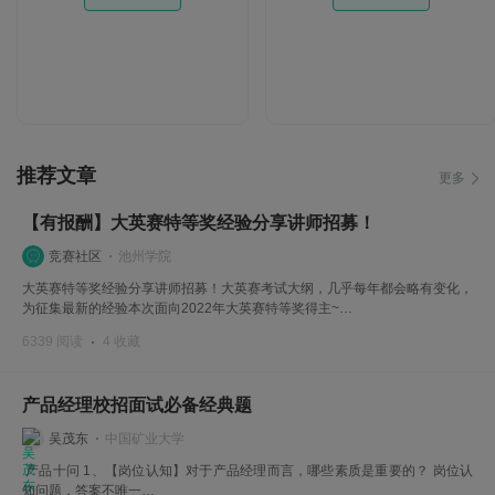
推荐文章
更多
【有报酬】大英赛特等奖经验分享讲师招募！
竞赛社区
池州学院
大英赛特等奖经验分享讲师招募！大英赛考试大纲，几乎每年都会略有变化，
为征集最新的经验本次面向2022年大英赛特等奖得主~…
6339 阅读
4 收藏
产品经理校招面试必备经典题
吴茂东
中国矿业大学
产品十问 1、【岗位认知】对于产品经理而言，哪些素质是重要的？ 岗位认
知问题，答案不唯一…