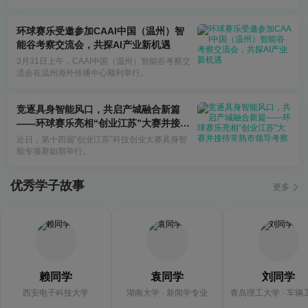
省级赛区约1300余所高校同步开考。
环球赛乐受邀参加CAAI中国（温州）智
能谷考察交流会，共探AI产业新机遇
3月31日上午，CAAI中国（温州）智能谷考察交
流会在温州海外传播中心顺利举行。
竞逐具身智能风口，共启产城融合新篇
——环球赛乐亮相“创业江苏”大赛并接待
常熟市领导考察
近日，第十四届“创业江苏”科技创业大赛具身智
能专项赛如期举行。
优秀学子故事
更多
赖同学
袁同学
刘同学
西安电子科技大学
湖南大学 · 新闻学专业