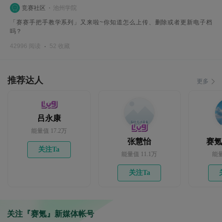
竞赛社区
池州学院
「赛赛手把手教学系列」又来啦~你知道怎么上传、删除或者更新电子档
吗？
42996 阅读
52 收藏
推荐达人
更多
吕永康
能量值 17.2万
张慧怡
赛氪1
关注Ta
能量值 11.1万
能量
关注Ta
关注『赛氪』新媒体帐号