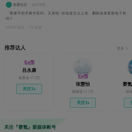
竞赛社区
池州学院
「赛赛手把手教学系列」又来啦~你知道怎么上传、删除或者更新电子档
吗？
43006 阅读
52 收藏
推荐达人
更多
吕永康
能量值 17.2万
张慧怡
赛氪1
关注Ta
能量值 11.1万
能量
关注Ta
关注『赛氪』新媒体帐号