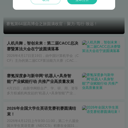
赛氪第64届高博会之旅圆满收官：聚力·笃行·致远！
人机共舞，智创未来：第二届CACC总决
赛暨算法大会在宁波圆满落幕
2026年4月17日至19日，由中国计算机学会（C
CF）主办的第二届CCF算法能力大赛（CAC
C）总决赛及算法大会在浙江宁波海曙区成功举
行。
赛氪深度参与新华网“机器人+具身智
能”产业赋能行动 共推产业高质量发展
4月15日，由新华网联合产、学、研、用、资等
多方权威机构发起的“机器人+具身智能”产业赋
能行动，在北京新华社国家金融信息大厦正式启
动。
2026年全国大学生英语竞赛初赛圆满结
束！
2026年4月12日上午9:00-11:00，第二十八届全
国大学生英语竞赛（NECCS）初赛在全国31个