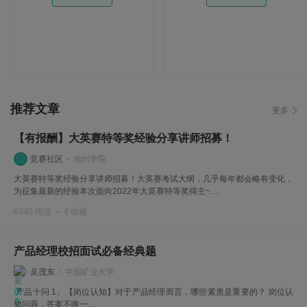
推荐文章
更多
【有报酬】大英赛特等奖经验分享讲师招募！
竞赛社区
池州学院
大英赛特等奖经验分享讲师招募！大英赛考试大纲，几乎每年都会略有变化，
为征集最新的经验本次面向2022年大英赛特等奖得主~…
6340 阅读
4 收藏
产品经理校招面试必备经典题
吴茂东
中国矿业大学
产品十问 1、【岗位认知】对于产品经理而言，哪些素质是重要的？ 岗位认
知问题，答案不唯一…