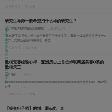
11090 阅读
66 收藏
研究生导师一般希望招什么样的研究生？
赛氪考研赛氪自营旗舰店
太原理工大学
虽然还不是导师，但也在学校蹲了不少年头了，看着一级级研究生毕业奔赴
各方，其实还是蛮有感触的。 各位…
14419 阅读
111 收藏
数模竞赛经验心得｜亚洲历史上首位蝉联两届美赛O奖的
数模天王
张胜
中南大学
=========================================本文拒绝转载，但欢迎
分享=======…
15800 阅读
53 收藏
【提交电子档】的增、删&改、查