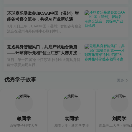
省级赛区约1300余所高校同步开考。
环球赛乐受邀参加CAAI中国（温州）智
能谷考察交流会，共探AI产业新机遇
3月31日上午，CAAI中国（温州）智能谷考察交
流会在温州海外传播中心顺利举行。
竞逐具身智能风口，共启产城融合新篇
——环球赛乐亮相“创业江苏”大赛并接待
常熟市领导考察
近日，第十四届“创业江苏”科技创业大赛具身智
能专项赛如期举行。
优秀学子故事
更多
赖同学
袁同学
刘同学
西安电子科技大学
湖南大学 · 新闻学专业