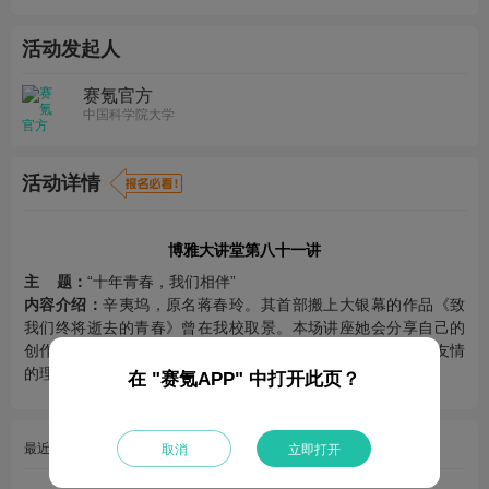
活动发起人
赛氪官方
中国科学院大学
活动详情
博雅大讲堂第八十一讲
主
题：
“十年青春，我们相伴”
内容介绍：
辛夷坞，原名蒋春玲。其首部搬上大银幕的作品《致
我们终将逝去的青春》曾在我校取景。本场讲座她会分享自己的
创作经验，并会和大家面对面的交流自己对于青春、亲情、友情
的理解。
在 "赛氪APP" 中打开此页？
最近参与
取消
立即打开