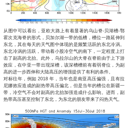
从图中可以看出，亚欧大路上有着显著的乌山脊-贝湖槽-鄂
霍次克海脊的形式，贝加尔湖一带的低槽，槽位一路延伸到
东北，其在每天的天气图中体现的是频繁活跃的东北冷涡。
东北冷涡的活跃，带动着小股冷空气的南下，一定程度上打
击了副高的北抬。此外，乌拉尔山的大脊在脊前由于上下游
效应，在中亚一带出现深槽，该深槽槽前有着弱脊位，为副
高的进一步西伸和大陆高压的增强提供了有利的条件。
对标往年，例如 2018 年，当年也是南亚高压偏强，且有拉
尼娜效应造成的副热带高压偏北，但是当年的槽位在新疆一
带，冷空气不会对副高的北抬加强造成什么影响。进而，副
热带高压甚至控制了东北，为东北的朋友带来了闷热天气。