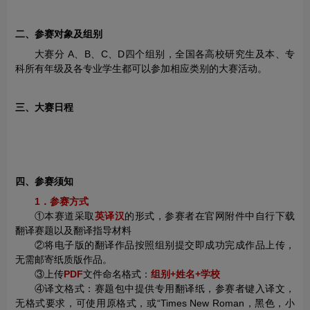
二、参赛对象及组别
大赛分 A、B、C、D四个组别，全国各高校研究生及本、专
科所有年级及各专业学生都可以参加相应类别的大赛活动。
三、大赛日程
四、参赛须知
1．参赛方式
①本赛道采取
英译汉
的形式，参赛者在官网附件中自行下载
翻译赛题以及翻译指导材料
②将电子版的翻译作品按照组别提交即成功完成作品上传，
无需邮寄纸质版作品。
③上传
PDF
文件命名格式：
组别+姓名+学校
④译文格式：赛题包中提供专用翻译纸，参赛者键入译文，
无格式要求，可使用原格式，或“Times New Roman，黑色，小