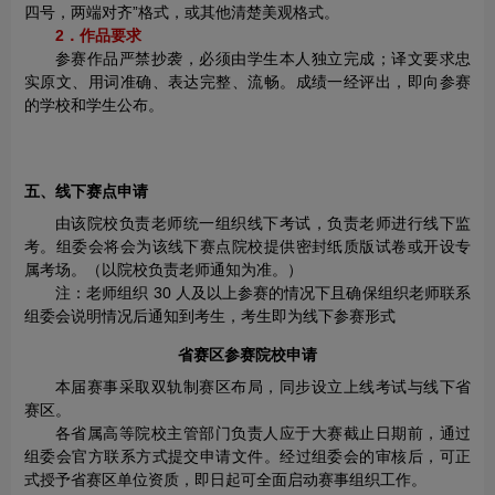
四号，两端对齐”格式，或其他清楚美观格式。
2．作品要求
参赛作品严禁抄袭，必须由学生本人独立完成；译文要求忠
实原文、用词准确、表达完整、流畅。成绩一经评出，即向参赛
的学校和学生公布。
五、线下赛点申请
由该院校负责老师统一组织线下考试，负责老师进行线下监
考。组委会将会为该线下赛点院校提供密封纸质版试卷或开设专
属考场。（以院校负责老师通知为准。）
注：老师组织 30 人及以上参赛的情况下且确保组织老师联系
组委会说明情况后通知到考生，考生即为线下参赛形式
省赛区参赛院校申请
本届赛事采取双轨制赛区布局，同步设立上线考试与线下省
赛区。
各省属高等院校主管部门负责人应于大赛截止日期前，通过
组委会官方联系方式提交申请文件。经过组委会的审核后，可正
式授予省赛区单位资质，即日起可全面启动赛事组织工作。