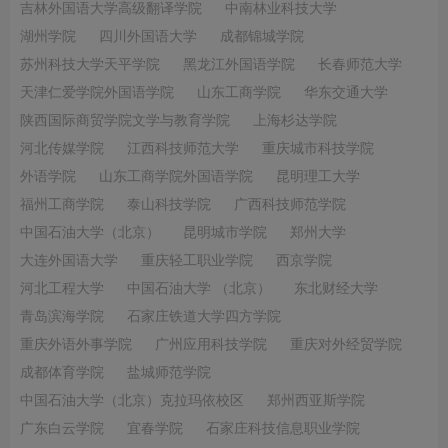
吉林外国语大学高级翻译学院
中南林业科技大学
湖州学院
四川外国语大学
成都锦城学院
苏州科技大学天平学院
黑龙江外国语学院
长春师范大学
天津仁爱学院外国语学院
山东工商学院
华东交通大学
陕西国际商贸学院文学与教育学院
上海杉达学院
河北传媒学院
江西科技师范大学
重庆城市科技学院
外语学院
山东工商学院外国语学院
昆明理工大学
福州工商学院
泰山科技学院
广西科技师范学院
中国石油大学（北京）
昆明城市学院
郑州大学
大连外国语大学
重庆轻工职业学院
西京学院
河北工程大学
中国石油大学 （北京）
东北财经大学
青岛滨海学院
石家庄铁道大学四方学院
重庆外语外事学院
广州应用科技学院
重庆对外经贸学院
成都体育学院
盐城师范学院
中国石油大学（北京）克拉玛依校区
郑州西亚斯学院
广东白云学院
宜春学院
石家庄科技信息职业学院