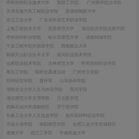
呼和浩特职业技术大学
淮阴工学院.
广州商学院法学院
天津滨海汽车工程职业学院
景德镇陶瓷大学
浙江工业大学
广东省外语艺术职业学院
上海工程技术大学
安庆师范大学
湖北经济学院法商学院
呼和浩特职业学院
哈尔滨师范大学
成都锦城学院.
宁波工程学院外国语学院
西南政法大学
新疆天山职业技术大学
嘉兴职业技术学院
汕尾职业技术学院
吉林师范大学
呼和浩特职业学院
青岛工学院
限时志愿者活动
广州华立学院
郑州经贸学院
曹怀军
山东协和学院
湖南农业大学人文与外语学院
黑河学院
湖北师范大学文理学院
川北医学院
西南石油大学成都校区
济宁医学院
长春工业大学人文信息学院
焦作新材料职业学院
无锡太湖学院
衡阳师范学院
合肥工业大学宣城校区
渤海大学
皖江工学院
中南民族大学