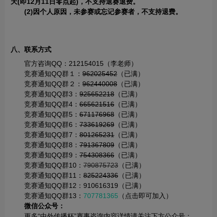
天(即12月11日零点起)，不支持退赛退费。
(2)因个人原因，未参赛或忘记参赛者，不支持退费。
八、联系方式
官方咨询QQ：212154015（李老师）
竞赛通知QQ群１：
962025452
（已满）
竞赛通知QQ群２：
962440008
（已满）
竞赛通知QQ群3：
925652218
（已满）
竞赛通知QQ群4：
665621516
（已满）
竞赛通知QQ群5：
671176968
（已满）
竞赛通知QQ群6：
733619269
（已满）
竞赛通知QQ群7：
801265231
（已满）
竞赛通知QQ群8：
791367809
（已满）
竞赛通知QQ群9：
754308366
（已满）
竞赛通知QQ群10：
790875723
（已满）
竞赛通知QQ群11：
825224336
（已满）
竞赛通知QQ群12：910616319（已满）
竞赛通知QQ群13：
707781365
（点击即可加入）
微信公众号：
更多“中外传播杯”赛事咨询内容详情请关注下方公众号：