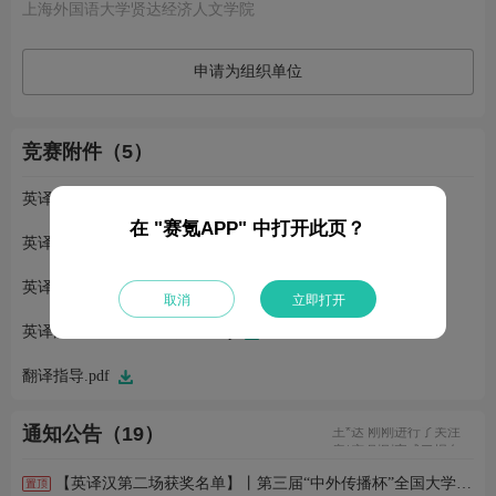
上海外国语大学贤达经济人文学院
申请为组织单位
竞赛附件（5）
英译汉A组赛题+翻译专用纸.zip
在 "赛氪APP" 中打开此页？
英译汉B组赛题+翻译专用纸.zip
英译汉C组赛题+翻译专用纸.zip
取消
立即打开
英译汉D组赛题+翻译专用纸.zip
蒋*婕 刚刚完成了报名
张*燕 刚刚完成了报名
翻译指导.pdf
安* 刚刚完成了报名
鼠*碍 刚刚进行了关注
王*达 刚刚进行了关注
通知公告（19）
唐*变 刚刚完成了报名
张* 刚刚完成了报名
高*贺 刚刚完成了报名
【英译汉第二场获奖名单】丨第三届“中外传播杯”全国大学生英语翻译大赛
仅* 刚刚进行了关注