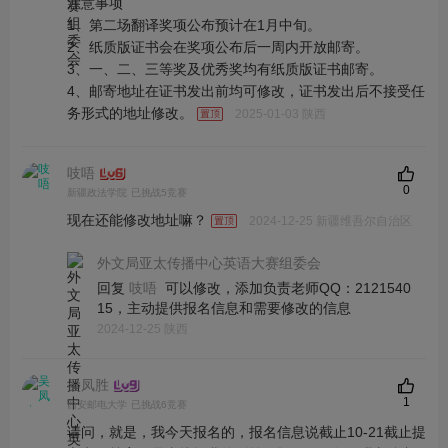
注意事项
1、第二场翻译奖项公布预计在1月中旬。
2、纸质版证书会在奖项公布后一周内开放邮寄。
3、一、二、三等奖及优秀奖均有纸质版证书邮寄。
4、邮寄地址在证书发出前均可修改，证书发出后不接受任
务形式的地址修改。
2025-01-03 陕西
吱唔
0
新疆政法学院
已挑战5竞赛
现在还能修改地址嘛？
2024-12-25 新疆维吾尔自治区
外文局亚太传播中心英语大赛组委会
回复
可以修改，添加负责老师QQ：2121540
吱唔
15，主动提供报名信息和需要修改的信息
2024-12-25 陕西
吴凤胜
1
西安邮电大学
已挑战6竞赛
请问，就是，我今天报名的，报名信息说截止10-21截止提